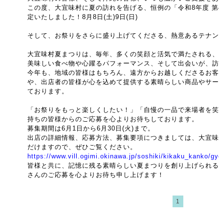
この度、大宜味村に夏の訪れを告げる、恒例の「令和8年度 第
定いたしました！8月8日(土)9日(日)
そして、お祭りをさらに盛り上げてくださる、熱意あるテナン
大宜味村夏まつりは、毎年、多くの笑顔と活気で満たされる、
美味しい食べ物や心躍るパフォーマンス、そして出会いが、訪
今年も、地域の皆様はもちろん、遠方からお越しくださるお客
や、出店者の皆様が心を込めて提供する素晴らしい商品やサー
ております。
「お祭りをもっと楽しくしたい！」「自慢の一品で来場者を笑
持ちの皆様からのご応募を心よりお待ちしております。
募集期間は6月1日から6月30日(火)まで。
出店の詳細情報、応募方法、募集要項につきましては、大宜味
だけますので、ぜひご覧ください。
https://www.vill.ogimi.okinawa.jp/soshiki/kikaku_kanko/g
皆様と共に、記憶に残る素晴らしい夏まつりを創り上げられる
さんのご応募を心よりお待ち申し上げます！
1