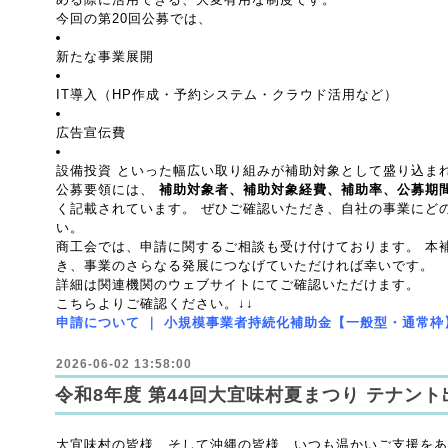
今回の第20回公募では、
新たな事業展開
IT導入（HP作成・予約システム・クラウド活用など）
広告宣伝費
設備投資 といった幅広い取り組みが補助対象として盛り込ま
公募要領には、 
補助対象者、補助対象経費、補助率、公募期
く記載されています。 ぜひご確認いただき、自社の事業にど
い。
商工会では、申請に関するご相談も受け付けております。 本
き、事業のさらなる発展につなげていただければ幸いです。
詳細は関連機関のウェブサイトにてご確認いただけます。
こちらよりご確認ください。↓↓
申請について ｜ 小規模事業者持続化補助金【一般型・通常枠
2026-06-02 13:58:00
令和8年度 第44回大宜味村夏まつり テナン
大宜味村の皆様、そして沖縄の皆様、いつも温かいご支援をあ