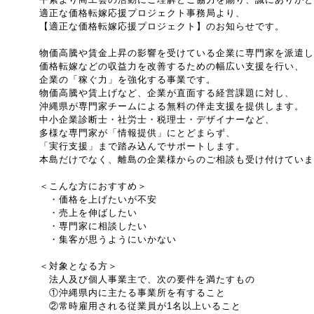
適正な価格転嫁応援プロジェクト事務局より、
【適正な価格転嫁応援プロジェクト】のお知らせです。
物価高騰や賃金上昇の影響を受けている企業に専門家を派遣し
価格転嫁などの収益力を改善するための幅広い支援を行い、
企業の「稼ぐ力」を強化する事業です。
物価高騰や賃上げなど、企業が直面する経営課題に対し、
沖縄県が専門家チームによる無料の伴走支援を提供します。
中小企業診断士・社労士・税理士・デザイナーなど、
多様な専門家が「情報提供」にとどまらず、
「実行支援」まで踏み込んでサポートします。
本島だけでなく、離島の企業様からのご相談も受け付けていま
＜こんな方におすすめ＞
・価格を上げたいが不安
・売上を伸ばしたい
・専門家に相談したい
・集客が思うようにいかない
＜対象となる方＞
法人及び個人事業主で、次の要件を満たすもの
①沖縄県内に主たる事業所を有すること
②常時雇用される従業員が1名以上いること